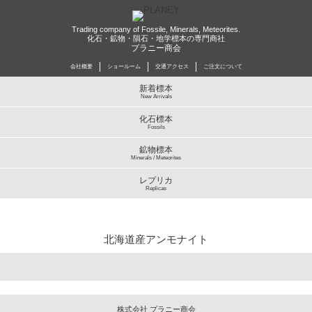
Trading company of Fossile, Minerals, Meteorites.
化石・鉱物・隕石・地学標本の専門商社
プラニー商会
会社概要
ショールーム
交通アクセス
ご注文について
新着標本
New Arrivals
化石標本
Fossils
鉱物標本
Minerals / Meteorites
レプリカ
Replicas
北海道産アンモナイト
株式会社 プラニー商会