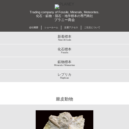
Trading company of Fossile, Minerals, Meteorites.
化石・鉱物・隕石・地学標本の専門商社
プラニー商会
会社概要
ショールーム
交通アクセス
ご注文について
新着標本
New Arrivals
化石標本
Fossils
鉱物標本
Minerals / Meteorites
レプリカ
Replicas
棘皮動物