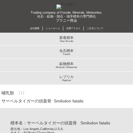
Trading company of Fossile, Minerals, Meteorites.
化石・鉱物・隕石・地学標本の専門商社
プラニー商会
会社概要
ショールーム
交通アクセス
ご注文について
新着標本
New Arrivals
化石標本
Fossils
鉱物標本
Minerals / Meteorites
レプリカ
Replicas
哺乳類
サーベルタイガーの頭蓋骨 Smilodon fatalis
標本名：サーベルタイガーの頭蓋骨 Smilodon fatalis
産出地：Los Angels,California,U.S.A.
大きさ：約28cmx27cmx19cm