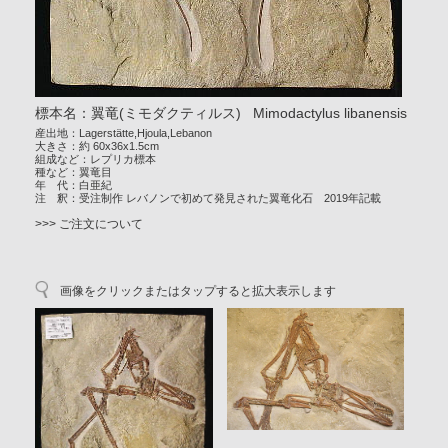
標本名：翼竜(ミモダクティルス) Mimodactylus libanensis
産出地：Lagerstätte,Hjoula,Lebanon
大きさ：約 60x36x1.5cm
組成など：レプリカ標本
種など：翼竜目
年 代：白亜紀
注 釈：受注制作 レバノンで初めて発見された翼竜化石 2019年記載
>>> ご注文について
画像をクリックまたはタップすると拡大表示します