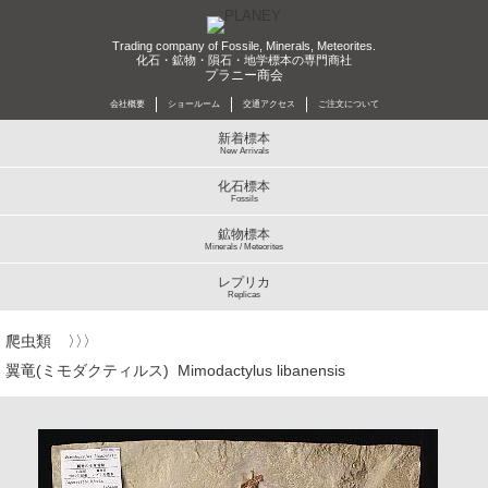
Trading company of Fossile, Minerals, Meteorites.
化石・鉱物・隕石・地学標本の専門商社
プラニー商会
会社概要
ショールーム
交通アクセス
ご注文について
新着標本
New Arrivals
化石標本
Fossils
鉱物標本
Minerals / Meteorites
レプリカ
Replicas
爬虫類
翼竜(ミモダクティルス) Mimodactylus libanensis