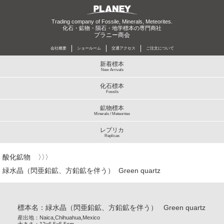
Trading company of Fossile, Minerals, Meteorites.
化石・鉱物・隕石・地学標本の専門商社
プラニー商会
会社概要
ショールーム
交通アクセス
ご注文について
新着標本
New Arrivals
化石標本
Fossils
鉱物標本
Minerals / Meteorites
レプリカ
Replicas
酸化鉱物
緑水晶（閃亜鉛鉱、方鉛鉱を伴う） Green quartz
標本名：緑水晶（閃亜鉛鉱、方鉛鉱を伴う） Green quartz
産出地：Naica,Chihuahua,Mexico
大きさ：12×6.5×5.5cm